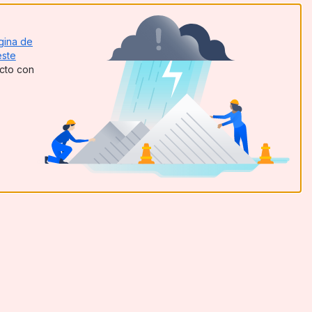
gina de
este
acto con