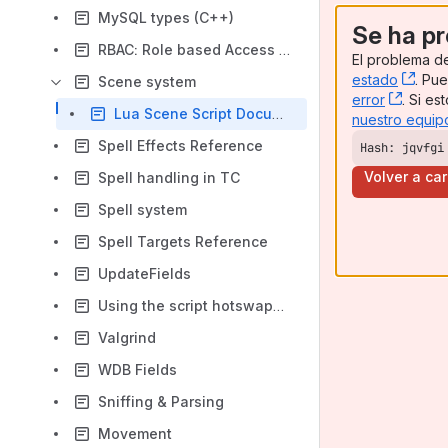
MySQL types (C++)
Se ha pr
RBAC: Role based Access Control
El problema de
estado
, (o
. Pu
Scene system
error
, (ope
. Si e
Lua Scene Script Documentation
nuestro equip
Spell Effects Reference
Hash: jqvfgi
Volver a ca
Spell handling in TC
Spell system
Spell Targets Reference
UpdateFields
Using the script hotswapping system
Valgrind
WDB Fields
Sniffing & Parsing
Movement