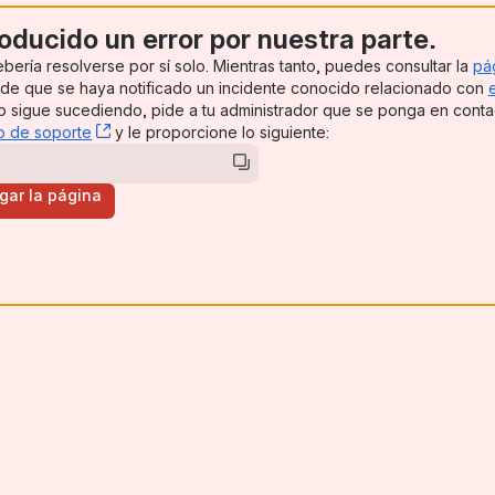
oducido un error por nuestra parte.
bería resolverse por sí solo. Mientras tanto, puedes consultar la
pá
pens new window)
ede que se haya notificado un incidente conocido relacionado con
ns new window)
sto sigue sucediendo, pide a tu administrador que se ponga en cont
o de soporte
, (opens new window)
y le proporcione lo siguiente:
rgar la página