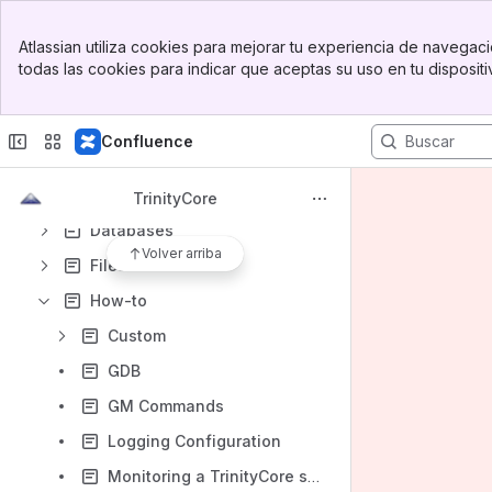
Banner
Contenido
Atlassian utiliza cookies para mejorar tu experiencia de navegació
Top Bar
todas las cookies para indicar que aceptas su uso en tu disposit
Los resultados se actualizarán a medida que escribas.
Sidebar
Main Content
Help: FAQ
Confluence
Contributing
Troubleshooting articles
TrinityCore
Databases
Volver arriba
Files
How-to
Custom
GDB
GM Commands
Logging Configuration
Monitoring a TrinityCore server